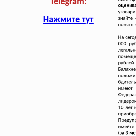
Telegram:
оценив
уговари
Нажмите тут
знайте 
понять 
На сего
000 ру
легальн
помеще
рублей 
Балахн
положи
бдител
имеют 
Федера
лидером
10 лет 
приобр
Предупр
имейте
(за 3 ме