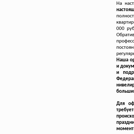
На нас
настоя
полност
квартир
000 ру
Обрати
профес
постоя
регуляр
Наша ор
и докум
и подр
Федера
нивели
больши
Для оф
требуе
происх
праздни
момента