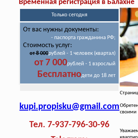
Временная регистрация в Балахне
Только сегодня
От вас нужны документы:
- паспорта гражданина РФ;
Стоимость услуг:
от 8 000
рублей - 1 человек (квартал)
от 7 000
рублей - 1 взрослый
Бесплатно
дети до 18 лет
Страниц
kupi.propisku@gmail.com
Обрете
своими 
Тел. 7-937-796-30-96
Уважае
кварти