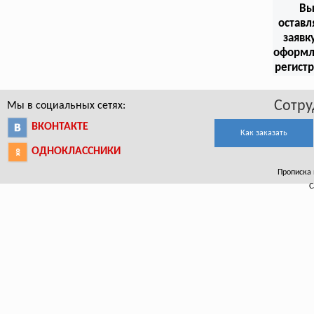
В
оставл
заявк
оформл
регист
Сотру
Мы в социальных сетях:
ВКОНТАКТЕ
Как заказать
ОДНОКЛАССНИКИ
Прописка 
С