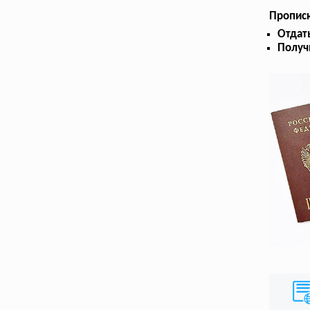
Прописк
Отдат
Получ