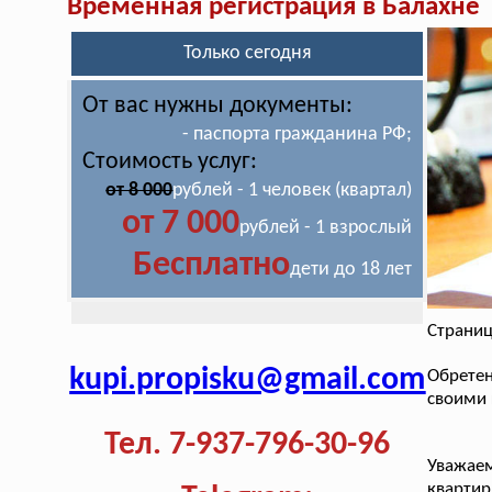
Временная регистрация в Балахне
Только сегодня
От вас нужны документы:
- паспорта гражданина РФ;
Стоимость услуг:
от 8 000
рублей - 1 человек (квартал)
от 7 000
рублей - 1 взрослый
Бесплатно
дети до 18 лет
Страниц
kupi.propisku@gmail.com
Обрете
своими 
Тел. 7-937-796-30-96
Уважае
кварти