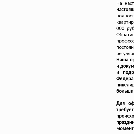
На нас
настоя
полност
квартир
000 ру
Обрати
профес
постоя
регуляр
Наша ор
и докум
и подр
Федера
нивели
больши
Для оф
требуе
происх
праздни
момента